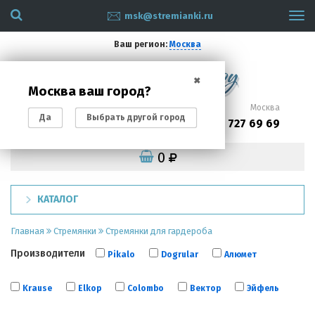
msk@stremianki.ru
Tog
navi
Ваш регион:
Москва
✖
Москва ваш город?
Санкт-Петербург
Москва
Да
Выбрать другой город
(812)
(495)
200 87 93
727 69 69
0
КАТАЛОГ
Главная
Стремянки
Стремянки для гардероба
Производители
Pikalo
Dogrular
Алюмет
Krause
Elkop
Colombo
Вектор
Эйфель