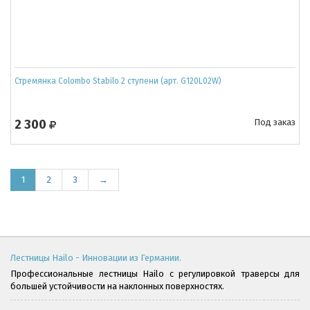
Стремянка Colombo Stabilo 2 ступени (арт. G120L02W)
2 300
Под заказ
1
2
3
→
Лестницы Hailo - Инновации из Германии.
Профессиональные лестницы Hailo с регулировкой траверсы для
большей устойчивости на наклонных поверхностях.