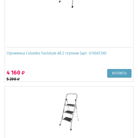
Стремянка Colombo Factotum All 2 ступени (арт. G110AT2W)
4 160
5 200