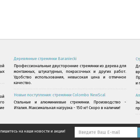
Деревянные стремянки Baraniecki
Ст
ой
Профессиональные двусторонние стремянки из дерева для
Дл
ых
монтажных, штукатурных, покрасочных и других работ.
в
Удобство использования, невысокая цена и отличное
Пр
качество.
и 
Новые поступления: стремянки Colombo NewScal
Ал
ой
го
Стальные и алюминиевые стремянки. Производство -
Э
ние
Италия. Максимальная нагрузка - 150 кг! Скоро в наличии!
пр
пишитесь на наши новости и акции!