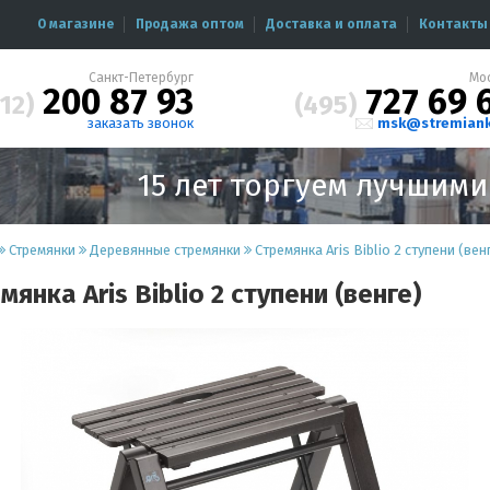
О магазине
Продажа оптом
Доставка и оплата
Контакты
Санкт-Петербург
Мо
200 87 93
727 69 
12)
(495)
заказать звонок
msk@stremiank
15 лет торгуем лучшим
Стремянки
Деревянные стремянки
Cтремянка Aris Biblio 2 ступени (вен
мянка Aris Biblio 2 ступени (венге)