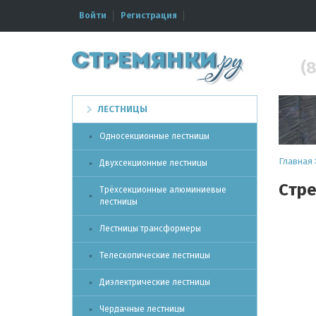
Войти
Регистрация
(8
ЛЕСТНИЦЫ
Односекционные лестницы
Главная
Двухсекционные лестницы
Cтре
Трёхсекционные алюминиевые
лестницы
Лестницы трансформеры
Телескопические лестницы
Диэлектрические лестницы
Чердачные лестницы