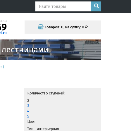
сква
69
Товаров:
0
,
на сумму:
0
i.ru
и лестницами
ге)
Количество ступеней:
2
3
4
5
Цвет:
Тип - интерьерная