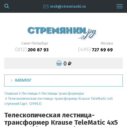
msk@stremianki.ru
Tog
navi
Санкт-Петербург
Москва
(812)
(495)
200 87 93
727 69 69
0
КАТАЛОГ
Главная
Лестницы
Лестницы трансформеры
Телескопическая лестница-трансформер Krause TeleMatic 4x5
ступеней (арт. 129963)
Телескопическая лестница-
трансформер Krause TeleMatic 4x5