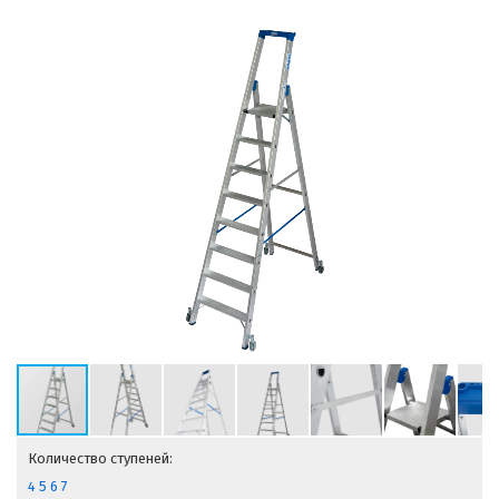
Количество ступеней:
4
5
6
7