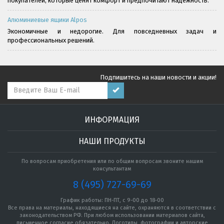
покупателей, которые ценят комфорт и предпочитают надёжность.
Алюминиевые ящики Alpos
Экономичные и недорогие. Для повседневных задач и
профессиональных решений.
Подпишитесь на наши новости и акции!
ИНФОРМАЦИЯ
НАШИ ПРОДУКТЫ
По вопросам приобретения или по общим вопросам звоните нашим
консультантам
8 (495) 727-69-69
График работы: ПН-ПТ, с 9-00 до 18-00
Все права на материалы, находящиеся на сайте, охраняются в соответствии с
законодательством РФ. При любом использовании материалов сайта,
письменное согласие обязательно. Логотипы, фотографии и авторские