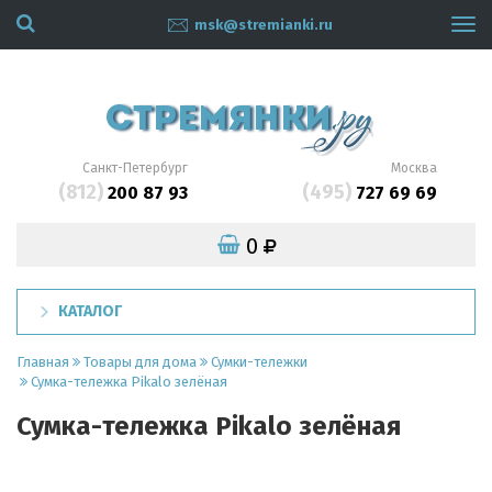
msk@stremianki.ru
Tog
navi
Санкт-Петербург
Москва
(812)
(495)
200 87 93
727 69 69
0
КАТАЛОГ
Главная
Товары для дома
Сумки-тележки
Сумка-тележка Pikalo зелёная
Сумка-тележка Pikalo зелёная