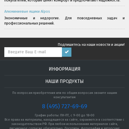
покупателей, которые ценят комфорт и предпочитают надёжность.
Алюминиевые ящики Alpos
Экономичные и недорогие. Для повседневных задач и
профессиональных решений.
Подпишитесь на наши новости и акции!
ИНФОРМАЦИЯ
НАШИ ПРОДУКТЫ
По вопросам приобретения или по общим вопросам звоните нашим
консультантам
8 (495) 727-69-69
График работы: ПН-ПТ, с 9-00 до 18-00
Все права на материалы, находящиеся на сайте, охраняются в соответствии с
законодательством РФ. При любом использовании материалов сайта,
письменное согласие обязательно. Логотипы, фотографии и авторские