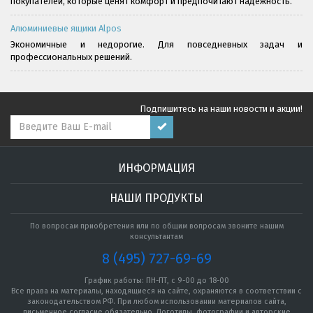
покупателей, которые ценят комфорт и предпочитают надёжность.
Алюминиевые ящики Alpos
Экономичные и недорогие. Для повседневных задач и
профессиональных решений.
Подпишитесь на наши новости и акции!
ИНФОРМАЦИЯ
НАШИ ПРОДУКТЫ
По вопросам приобретения или по общим вопросам звоните нашим
консультантам
8 (495) 727-69-69
График работы: ПН-ПТ, с 9-00 до 18-00
Все права на материалы, находящиеся на сайте, охраняются в соответствии с
законодательством РФ. При любом использовании материалов сайта,
письменное согласие обязательно. Логотипы, фотографии и авторские