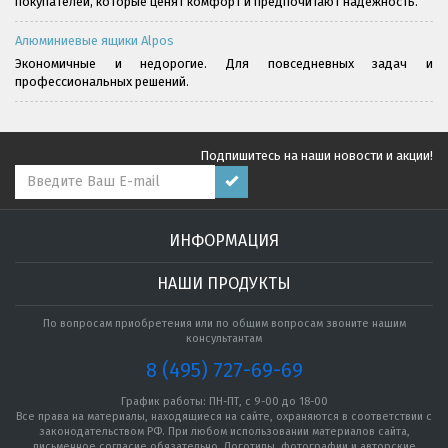
покупателей, которые ценят комфорт и предпочитают надёжность.
Алюминиевые ящики Alpos
Экономичные и недорогие. Для повседневных задач и
профессиональных решений.
Подпишитесь на наши новости и акции!
ИНФОРМАЦИЯ
НАШИ ПРОДУКТЫ
По вопросам приобретения или по общим вопросам звоните нашим
консультантам
8 (495) 727-69-69
График работы: ПН-ПТ, с 9-00 до 18-00
Все права на материалы, находящиеся на сайте, охраняются в соответствии с
законодательством РФ. При любом использовании материалов сайта,
письменное согласие обязательно. Логотипы, фотографии и авторские