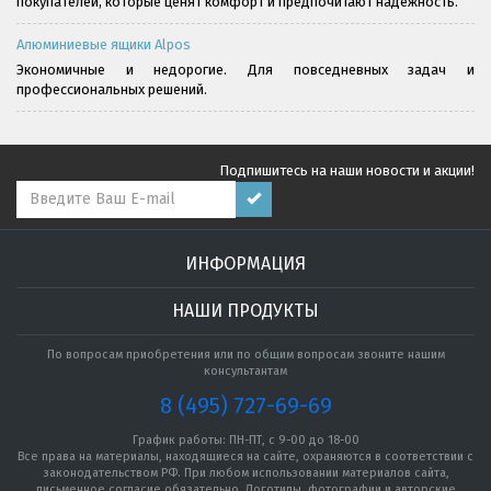
покупателей, которые ценят комфорт и предпочитают надёжность.
Алюминиевые ящики Alpos
Экономичные и недорогие. Для повседневных задач и
профессиональных решений.
Подпишитесь на наши новости и акции!
ИНФОРМАЦИЯ
НАШИ ПРОДУКТЫ
По вопросам приобретения или по общим вопросам звоните нашим
консультантам
8 (495) 727-69-69
График работы: ПН-ПТ, с 9-00 до 18-00
Все права на материалы, находящиеся на сайте, охраняются в соответствии с
законодательством РФ. При любом использовании материалов сайта,
письменное согласие обязательно. Логотипы, фотографии и авторские