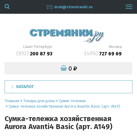
msk@stremianki.ru
Tog
navi
Санкт-Петербург
Москва
(812)
(495)
200 87 93
727 69 69
0
КАТАЛОГ
Главная
Товары для дома
Сумки-тележки
Сумка-тележка хозяйственная Aurora Avanti4 Basic (арт. A149)
Сумка-тележка хозяйственная
Aurora Avanti4 Basic (арт. A149)