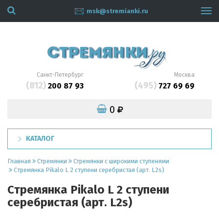
msk@stremianki.ru
Tog
navi
Санкт-Петербург
Москва
(812)
(495)
200 87 93
727 69 69
0
КАТАЛОГ
Главная
Стремянки
Стремянки с широкими ступенями
Cтремянка Pikalo L 2 ступени серебристая (арт. L2s)
Cтремянка Pikalo L 2 ступени
серебристая (арт. L2s)