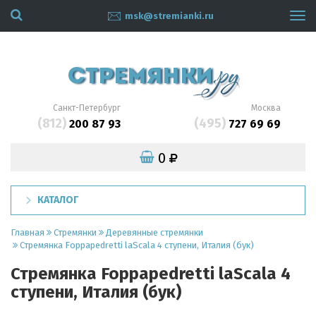
msk@stremianki.ru
Tog
navi
Санкт-Петербург
Москва
(812)
(495)
200 87 93
727 69 69
0
КАТАЛОГ
Главная
Стремянки
Деревянные стремянки
Стремянка Foppapedretti laScala 4 ступени, Италия (бук)
Стремянка Foppapedretti laScala 4
ступени, Италия (бук)