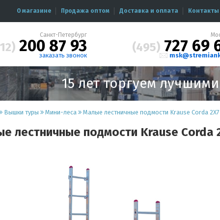
О магазине
Продажа оптом
Доставка и оплата
Контакты
Санкт-Петербург
Мо
200 87 93
727 69 
12)
(495)
заказать звонок
msk@stremiank
15 лет торгуем лучшим
Вышки туры
Мини-леса
Малые лестничные подмости Krause Corda 2X7 
е лестничные подмости Krause Corda 2X