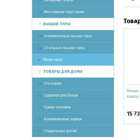
Складные трапы
Монтажные подставки
Това
ВЫШКИ ТУРЫ
Алюминиевые вышки-туры
Стальные вышки-туры
Мини-леса
ТОВАРЫ ДЛЯ ДОМА
Стеллажи
Малые 
Сушилки для белья
Krause 
Сумки-тележки
15 7
Алюминиевые ящики
Гладильные доски