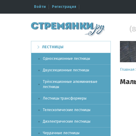
Войти
Регистрация
(8
ЛЕСТНИЦЫ
Односекционные лестницы
Главная
Двухсекционные лестницы
Малы
Трёхсекционные алюминиевые
лестницы
Лестницы трансформеры
Телескопические лестницы
Диэлектрические лестницы
Чердачные лестницы