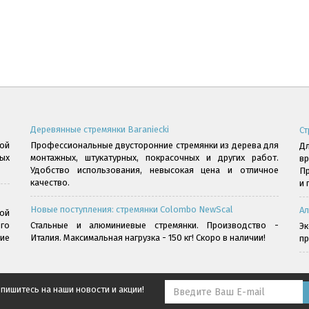
Деревянные стремянки Baraniecki
Ст
ой
Профессиональные двусторонние стремянки из дерева для
Дл
ых
монтажных, штукатурных, покрасочных и других работ.
в
Удобство использования, невысокая цена и отличное
Пр
качество.
и 
Новые поступления: стремянки Colombo NewScal
Ал
ой
го
Стальные и алюминиевые стремянки. Производство -
Э
ние
Италия. Максимальная нагрузка - 150 кг! Скоро в наличии!
пр
пишитесь на наши новости и акции!