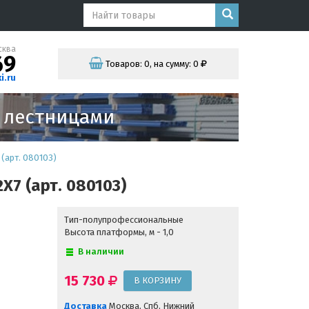
сква
69
Товаров:
0
,
на сумму:
0
i.ru
и лестницами
(арт. 080103)
7 (арт. 080103)
Тип-полупрофессиональные
Высота платформы, м - 1,0
В наличии
15 730
Доставка
Москва, Спб, Нижний