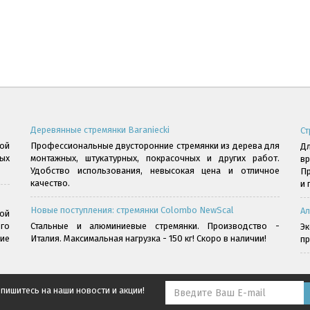
Деревянные стремянки Baraniecki
Ст
ой
Профессиональные двусторонние стремянки из дерева для
Дл
ых
монтажных, штукатурных, покрасочных и других работ.
в
Удобство использования, невысокая цена и отличное
Пр
качество.
и 
Новые поступления: стремянки Colombo NewScal
Ал
ой
го
Стальные и алюминиевые стремянки. Производство -
Э
ние
Италия. Максимальная нагрузка - 150 кг! Скоро в наличии!
пр
пишитесь на наши новости и акции!