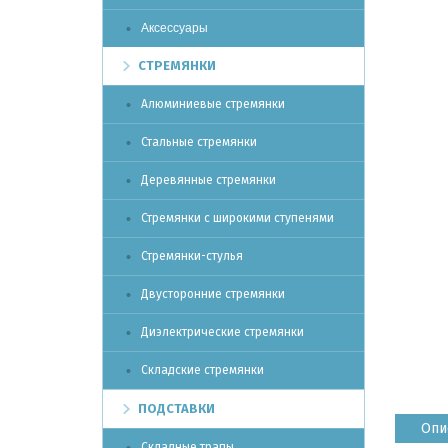
Аксессуары
СТРЕМЯНКИ
Алюминиевые стремянки
Стальные стремянки
Деревянные стремянки
Стремянки с широкими ступенями
Стремянки-стулья
Двусторонние стремянки
Диэлектрические стремянки
Складские стремянки
ПОДСТАВКИ
Опи
Складные трапы