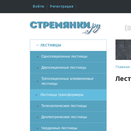
Войти
Регистрация
(8
ЛЕСТНИЦЫ
Односекционные лестницы
Главная
Двухсекционные лестницы
Лест
Трёхсекционные алюминиевые
лестницы
Лестницы трансформеры
Телескопические лестницы
Диэлектрические лестницы
Чердачные лестницы