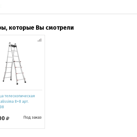
ры, которые Вы смотрели
ца телескопическая
calissima 8+8 арт.
08
00
Под заказ