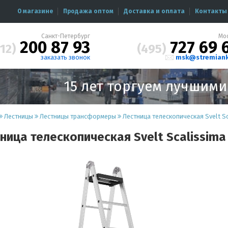
О магазине
Продажа оптом
Доставка и оплата
Контакты
Санкт-Петербург
Мо
200 87 93
727 69 
12)
(495)
заказать звонок
msk@stremiank
15 лет торгуем лучшим
Лестницы
Лестницы трансформеры
Лестница телескопическая Svelt S
ница телескопическая Svelt Scalissima