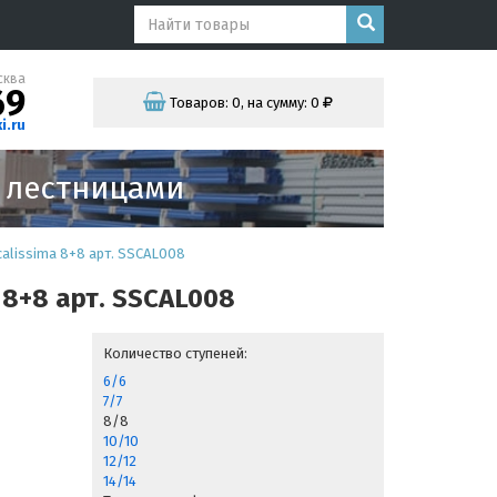
сква
69
Товаров:
0
,
на сумму:
0
i.ru
и лестницами
calissima 8+8 арт. SSCAL008
 8+8 арт. SSCAL008
Количество ступеней:
6/6
7/7
8/8
10/10
12/12
14/14