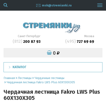
msk@stremianki.ru
Tog
navi
Санкт-Петербург
Москва
(812)
(495)
200 87 93
727 69 69
0
КАТАЛОГ
Главная
Лестницы
Чердачные лестницы
Чердачная лестница Fakro LWS Plus 60Х130Х305
Чердачная лестница Fakro LWS Plus
60Х130Х305