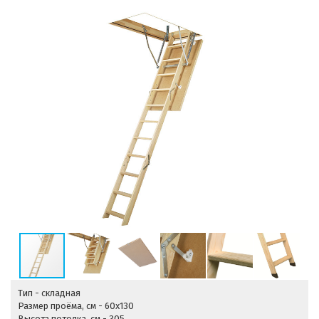
Тип - складная
Размер проёма, см - 60х130
Высота потолка, см - 305