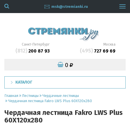
msk@stremianki.ru
Tog
navi
Санкт-Петербург
Москва
(812)
(495)
200 87 93
727 69 69
0
КАТАЛОГ
Главная
Лестницы
Чердачные лестницы
Чердачная лестница Fakro LWS Plus 60Х120x280
Чердачная лестница Fakro LWS Plus
60Х120x280