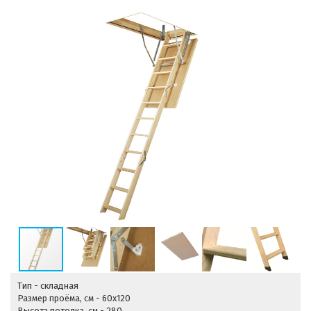
Тип - складная
Размер проёма, см - 60х120
Высота потолка, см - 280