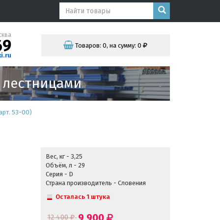
сква
69
Товаров:
0
,
на сумму:
0
i.ru
и лестницами
рт. 53-00)
Вес, кг - 3,25
Объём, л - 29
Серия - D
Страна производитель - Словения
Осталась 1 штука
9 900
12 400