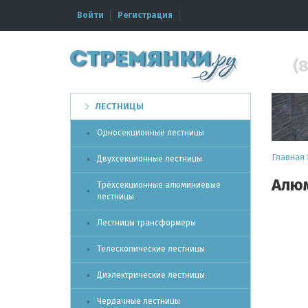
Войти
Регистрация
(8
ЛЕСТНИЦЫ
Односекционные лестницы
Главная
Двухсекционные лестницы
Алюм
Трёхсекционные алюминиевые
лестницы
Лестницы трансформеры
Телескопические лестницы
Диэлектрические лестницы
Чердачные лестницы