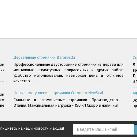
Деревянные стремянки Baraniecki
Ст
ой
Профессиональные двусторонние стремянки из дерева для
Дл
ых
монтажных, штукатурных, покрасочных и других работ.
в
Удобство использования, невысокая цена и отличное
Пр
качество.
и 
Новые поступления: стремянки Colombo NewScal
Ал
ой
го
Стальные и алюминиевые стремянки. Производство -
Э
ние
Италия. Максимальная нагрузка - 150 кг! Скоро в наличии!
пр
пишитесь на наши новости и акции!