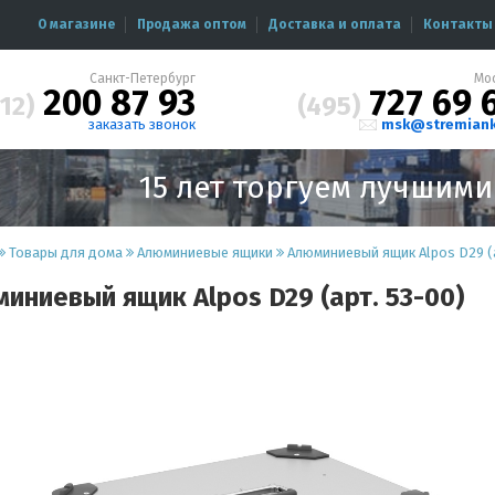
О магазине
Продажа оптом
Доставка и оплата
Контакты
Санкт-Петербург
Мо
200 87 93
727 69 
12)
(495)
заказать звонок
msk@stremiank
15 лет торгуем лучшим
Товары для дома
Алюминиевые ящики
Алюминиевый ящик Alpos D29 (а
иниевый ящик Alpos D29 (арт. 53-00)