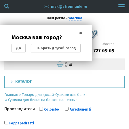
msk@stremianki.ru
Tog
navi
Ваш регион:
Москва
✖
Москва ваш город?
Санкт-Петербург
Москва
Да
Выбрать другой город
(812)
(495)
200 87 93
727 69 69
0
КАТАЛОГ
Главная
Товары для дома
Сушилки для белья
Сушилки для белья на балкон настенные
Производители
Colombo
Arredamenti
Foppapedretti