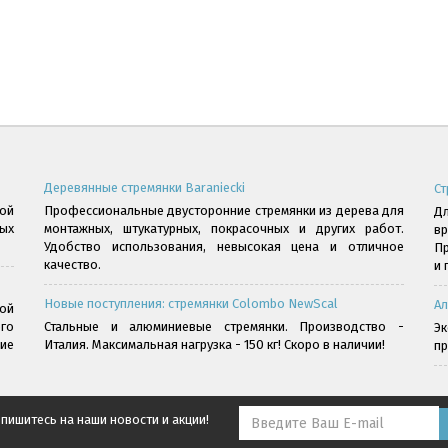
Деревянные стремянки Baraniecki
Ст
ой
Профессиональные двусторонние стремянки из дерева для
Дл
ых
монтажных, штукатурных, покрасочных и других работ.
в
Удобство использования, невысокая цена и отличное
Пр
качество.
и 
Новые поступления: стремянки Colombo NewScal
Ал
ой
го
Стальные и алюминиевые стремянки. Производство -
Э
ние
Италия. Максимальная нагрузка - 150 кг! Скоро в наличии!
пр
пишитесь на наши новости и акции!