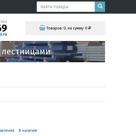
сква
69
Товаров:
0
,
на сумму:
0
i.ru
и лестницами
авления
В наличии