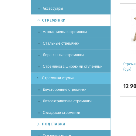
Аксессуары
СТРЕМЯНКИ
Алюминиевые стремянки
Стальные стремянки
Деревянные стремянки
Cтремян
Стремянки с широкими ступенями
(бук)
Стремянки-стулья
12 9
Двусторонние стремянки
Диэлектрические стремянки
Складские стремянки
ПОДСТАВКИ
Складные трапы