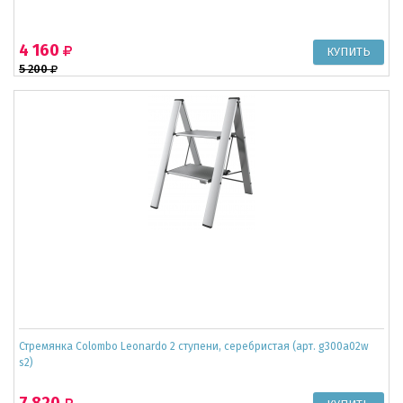
4 160
5 200
Стремянка Colombo Leonardo 2 ступени, серебристая (арт. g300a02w
s2)
7 820