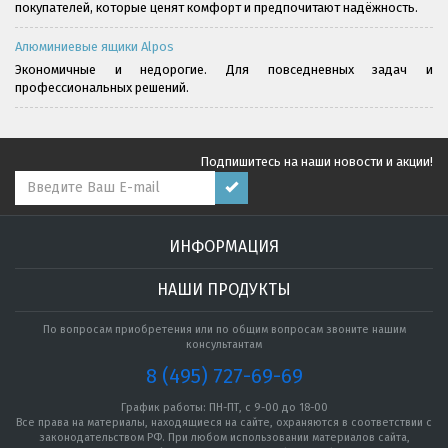
покупателей, которые ценят комфорт и предпочитают надёжность.
Алюминиевые ящики Alpos
Экономичные и недорогие. Для повседневных задач и
профессиональных решений.
Подпишитесь на наши новости и акции!
ИНФОРМАЦИЯ
НАШИ ПРОДУКТЫ
По вопросам приобретения или по общим вопросам звоните нашим
консультантам
8 (495) 727-69-69
График работы: ПН-ПТ, с 9-00 до 18-00
Все права на материалы, находящиеся на сайте, охраняются в соответствии с
законодательством РФ. При любом использовании материалов сайта,