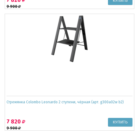
9 900
Стремянка Colombo Leonardo 2 ступени, чёрная (арт. g300a02w b2)
7 820
9 900