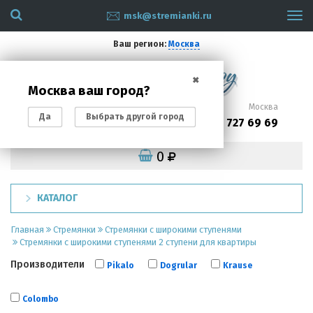
msk@stremianki.ru
Tog
navi
Ваш регион:
Москва
✖
Москва ваш город?
Санкт-Петербург
Москва
Да
Выбрать другой город
(812)
(495)
200 87 93
727 69 69
0
КАТАЛОГ
Главная
Стремянки
Стремянки с широкими ступенями
Стремянки с широкими ступенями 2 ступени для квартиры
Производители
Pikalo
Dogrular
Krause
Colombo