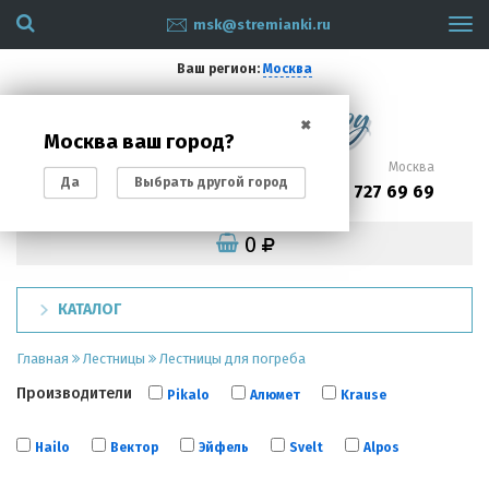
msk@stremianki.ru
Tog
navi
Ваш регион:
Москва
✖
Москва ваш город?
Санкт-Петербург
Москва
Да
Выбрать другой город
(812)
(495)
200 87 93
727 69 69
0
КАТАЛОГ
Главная
Лестницы
Лестницы для погреба
Производители
Pikalo
Алюмет
Krause
Hailo
Вектор
Эйфель
Svelt
Alpos