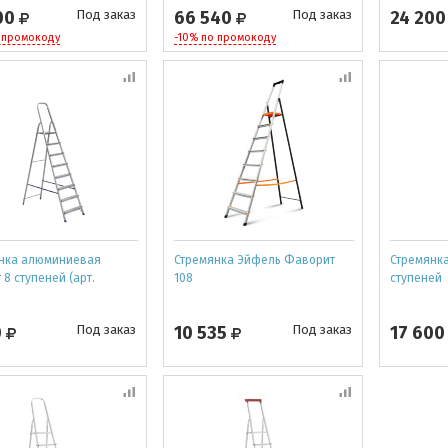
00
Под заказ
66 540
Под заказ
24 20
 промокоду
-10% по промокоду
нка алюминиевая
Стремянка Эйфель Фаворит
Стремянка
8 ступеней (арт.
108
ступеней
0
Под заказ
10 535
Под заказ
17 60