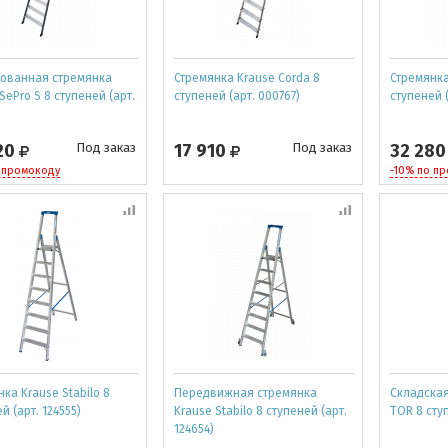
ованная стремянка
Стремянка Krause Corda 8
Стремянка
SePro S 8 ступеней (арт.
ступеней (арт. 000767)
ступеней (
20
Под заказ
17 910
Под заказ
32 28
 промокоду
-10% по п
ка Krause Stabilo 8
Передвижная стремянка
Складская
й (арт. 124555)
Krause Stabilo 8 ступеней (арт.
TOR 8 ступ
124654)