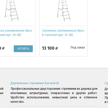
нка алюминиевая Alpos
Стремянка алюминиевая Alpos
ней (арт. 30-08)
8 ступеней (арт. 32-08)
0
13 100
Под заказ
Деревянные стремянки Baraniecki
Ст
ой
Профессиональные двусторонние стремянки из дерева для
Дл
ых
монтажных, штукатурных, покрасочных и других работ.
в
Удобство использования, невысокая цена и отличное
Пр
качество.
и 