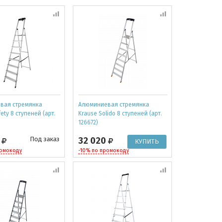
вая стремянка
Алюминиевая стремянка
ety 8 ступеней (арт.
Krause Solido 8 ступеней (арт.
126672)
0
Под заказ
32 020
ромокоду
-10% по промокоду