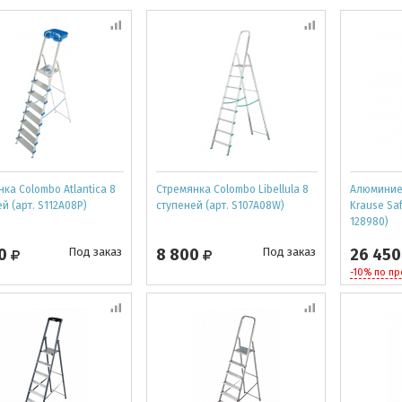
ка Colombo Atlantica 8
Cтремянка Colombo Libellula 8
Алюминие
й (арт. S112A08P)
ступеней (арт. S107A08W)
Krause Saf
128980)
00
Под заказ
8 800
Под заказ
26 45
-10% по п