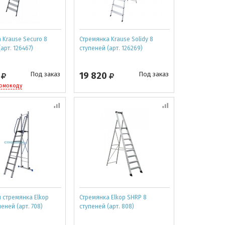
 Krause Securo 8
Стремянка Krause Solidy 8
арт. 126467)
ступеней (арт. 126269)
0
Под заказ
19 820
Под заказ
ромокоду
 стремянка Elkop
Стремянка Elkop SHRP 8
еней (арт. 708)
ступеней (арт. 808)