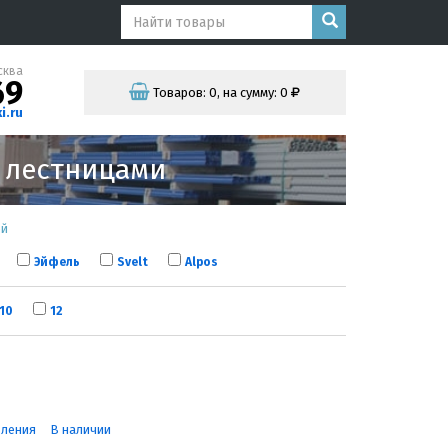
сква
69
Товаров:
0
,
на сумму:
0
i.ru
и лестницами
ей
Эйфель
Svelt
Alpos
10
12
вления
В наличии