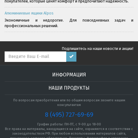
покупателей, которые ценят комфорт и предпочитают надёжность.
Алюминиевые ящики Alpos
Экономичные и недорогие. Для повседневных задач и
профессиональных решений.
Подпишитесь на наши новости и акции!
ИНФОРМАЦИЯ
НАШИ ПРОДУКТЫ
По вопросам приобретения или по общим вопросам звоните нашим
консультантам
8 (495) 727-69-69
График работы: ПН-ПТ, с 9-00 до 18-00
Все права на материалы, находящиеся на сайте, охраняются в соответствии с
законодательством РФ. При любом использовании материалов сайта,