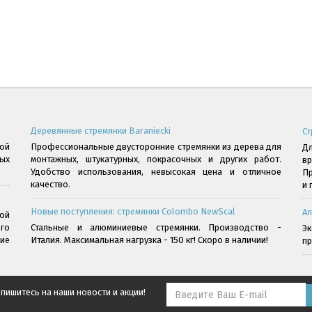
Деревянные стремянки Baraniecki
Ст
ой
Профессиональные двусторонние стремянки из дерева для
Дл
ых
монтажных, штукатурных, покрасочных и других работ.
в
Удобство использования, невысокая цена и отличное
Пр
качество.
и 
Новые поступления: стремянки Colombo NewScal
Ал
ой
го
Стальные и алюминиевые стремянки. Производство -
Э
ние
Италия. Максимальная нагрузка - 150 кг! Скоро в наличии!
пр
пишитесь на наши новости и акции!