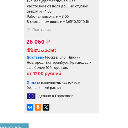
Тип-полупрофессиональная
Расстояние от пола до 3-ей ступени
сверху, м - 1,05
Рабочая высота, м - 3,05
В сложенном виде, м - 1,65*0,52*0,16
Под заказ
26 060
-10% по промокоду
Доставка
Москва, Спб, Нижний
Новгород, Екатеринбург, Краснодар и
еще более 100 городов:
от 1200
рублей
Оплата
наличными, картой или
безналичный расчёт
Сделано в Евросоюзе
посмотреть