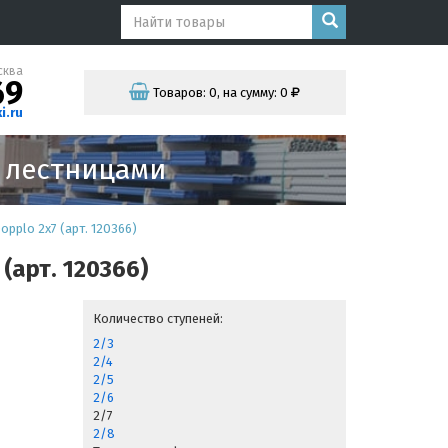
сква
69
Товаров:
0
,
на сумму:
0
i.ru
и лестницами
pplo 2x7 (арт. 120366)
(арт. 120366)
Количество ступеней:
2/3
2/4
2/5
2/6
2/7
2/8