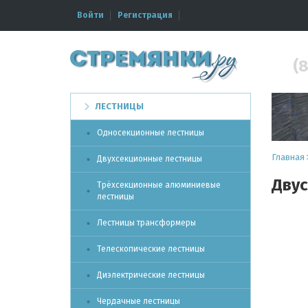
Войти
Регистрация
(8
ЛЕСТНИЦЫ
Односекционные лестницы
Главная
Двухсекционные лестницы
Двус
Трёхсекционные алюминиевые
лестницы
Лестницы трансформеры
Телескопические лестницы
Диэлектрические лестницы
Чердачные лестницы