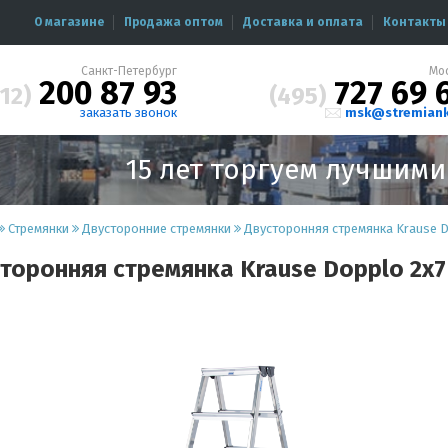
О магазине
Продажа оптом
Доставка и оплата
Контакты
Санкт-Петербург
Мо
200 87 93
727 69 
12)
(495)
заказать звонок
msk@stremiank
15 лет торгуем лучшим
Стремянки
Двусторонние стремянки
Двусторонняя стремянка Krause Do
торонняя стремянка Krause Dopplo 2x7 