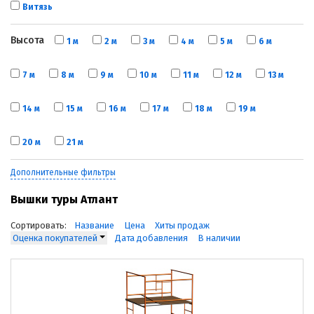
Витязь
Высота
1 м
2 м
3 м
4 м
5 м
6 м
7 м
8 м
9 м
10 м
11 м
12 м
13 м
14 м
15 м
16 м
17 м
18 м
19 м
20 м
21 м
Дополнительные фильтры
Вышки туры Атлант
Сортировать:
Название
Цена
Хиты продаж
Оценка покупателей
Дата добавления
В наличии