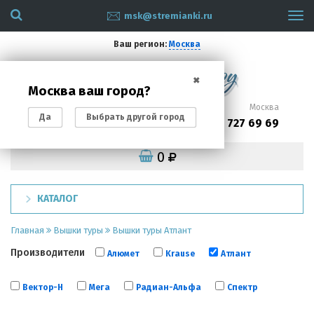
msk@stremianki.ru
Tog
navi
Ваш регион:
Москва
✖
Москва ваш город?
Санкт-Петербург
Москва
Да
Выбрать другой город
(812)
(495)
200 87 93
727 69 69
0
КАТАЛОГ
Главная
Вышки туры
Вышки туры Атлант
Производители
Алюмет
Krause
Атлант
Вектор-Н
Мега
Радиан-Альфа
Спектр