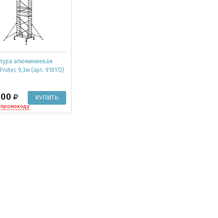
тура алюминиевая
Protec 9,3м (арт. 910172)
200
 промокоду