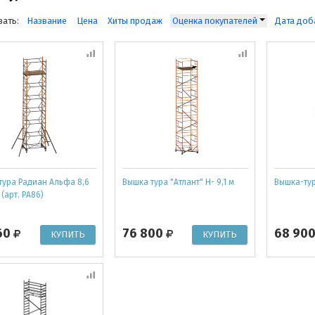
ать:
Название
Цена
Хиты продаж
Оценка покупателей
Дата доб
тура Радиан Альфа 8,6
Вышка тура "Атлант" Н- 9,1 м
Вышка-тур
(арт. РА86)
60
76 800
68 90