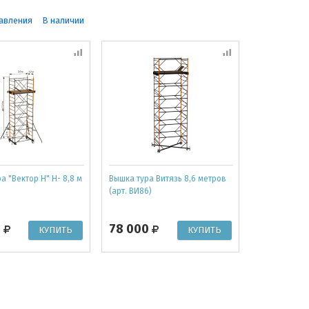
авления
В наличии
а "Вектор Н" Н- 8,8 м
Вышка тура Витязь 8,6 метров
(арт. ВИ86)
0
78 000