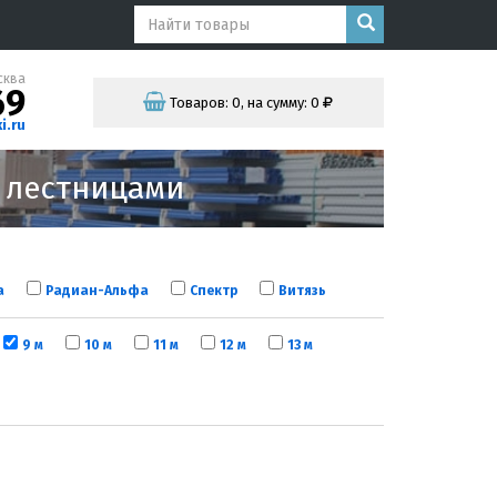
сква
69
Товаров:
0
,
на сумму:
0
i.ru
и лестницами
а
Радиан-Альфа
Спектр
Витязь
9 м
10 м
11 м
12 м
13 м