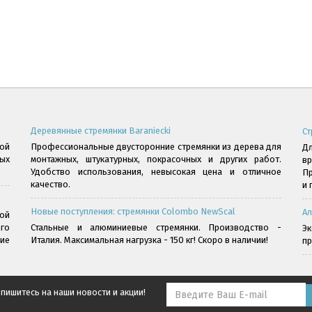
Деревянные стремянки Baraniecki
Ст
ой
Профессиональные двусторонние стремянки из дерева для
Дл
ых
монтажных, штукатурных, покрасочных и других работ.
в
Удобство использования, невысокая цена и отличное
Пр
качество.
и 
Новые поступления: стремянки Colombo NewScal
Ал
ой
го
Стальные и алюминиевые стремянки. Производство -
Э
ние
Италия. Максимальная нагрузка - 150 кг! Скоро в наличии!
пр
пишитесь на наши новости и акции!