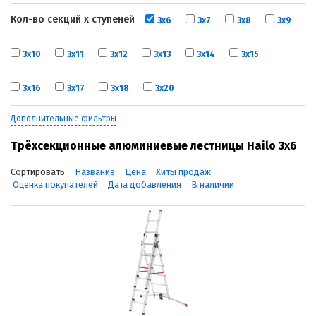
Кол-во секций х ступеней
3х6
3х7
3х8
3х9
3х10
3х11
3х12
3х13
3х14
3х15
3х16
3х17
3х18
3х20
Дополнительные фильтры
Трёхсекционные алюминиевые лестницы Hailo 3х6
Сортировать:
Название
Цена
Хиты продаж
Оценка покупателей
Дата добавления
В наличии