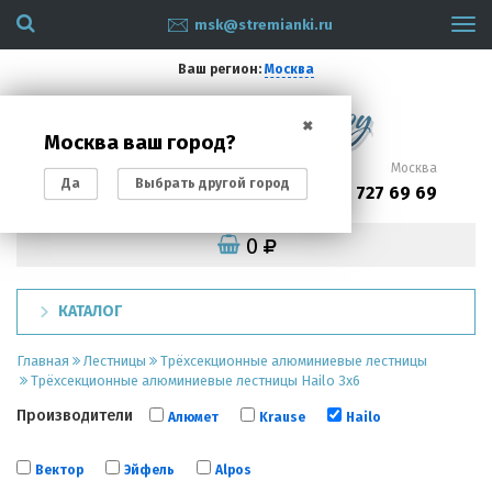
msk@stremianki.ru
Tog
navi
Ваш регион:
Москва
✖
Москва ваш город?
Санкт-Петербург
Москва
Да
Выбрать другой город
(812)
(495)
200 87 93
727 69 69
0
КАТАЛОГ
Главная
Лестницы
Трёхсекционные алюминиевые лестницы
Трёхсекционные алюминиевые лестницы Hailo 3х6
Производители
Алюмет
Krause
Hailo
Вектор
Эйфель
Alpos