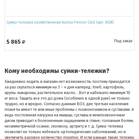
Сумка-тележка хозяйственная Aurora Freezer Click (арт. A138)
5 865
Под заказ
Кому необходимы сумки-тележки?
Ежедневно ходить в магазин нет возможности, поэтому приходится
за раз скупаться минимум на 3 – 4 дня наперед. Хлеб, картофель,
крупы, макароны, растительное масло… Вот и набежало минимум 10
кг веса. Тащить все это до дома (особенно в одной руке) не только
трудно, но и вредно. Согласно данным ВОЗ, две третьих населения
планеты имеет те или иные проблемы с позвоночником и суставами. А
ведь постоянная нагрузка на мышцы, суставы и межпозвоночные
диски приводит к болезненным ощущениям в спине, головным болям,
несимметричной осанке, сколиозу, артриту и т. д. Сумка-тележка
позволит не только избежать ортопедических заболеваний, но и
увеличить разовое количество покупок. И если раньше такую тележку