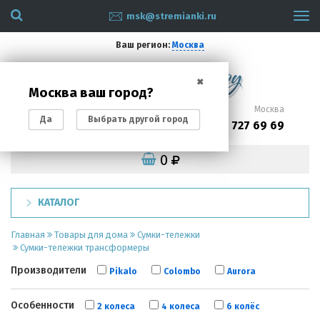
msk@stremianki.ru
Tog
navi
Ваш регион:
Москва
✖
Москва ваш город?
Санкт-Петербург
Москва
Да
Выбрать другой город
(812)
(495)
200 87 93
727 69 69
0
КАТАЛОГ
Главная
Товары для дома
Сумки-тележки
Сумки-тележки трансформеры
Производители
Pikalo
Colombo
Aurora
Особенности
2 колеса
4 колеса
6 колёс