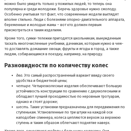
можно было увидеть только у пожилых людей, то теперь она
популярна и среди молодежи. Беречь здоровье нужно смолоду.
Особенно учитывая тот факт, что современные модели выглядят
вполне стильно. Люди с болезнями опорно-двигательного аппарата,
беременные и молодые мамы – вот кто должен первым
присмотреться к таким изделиям.
Кроме того, сумки-тележки пригодятся школьникам, вынужденным
таскать многочисленные учебники, дачникам, которым нужно в чем-
то доставлять домашние овощи, фрукты и ягоды в город, а также
людям, собирающимся в поездку, например, на природу.
Разновидности по количеству колес
два
. Это самый распространенный вариант ввиду своего
удобства и бюджетной цены;
четыре
. Четырехколесные изделия обеспечивают большую
устойчивость конструкции по сравнению с двухколесными и
обладают лучшей проходимостью по неровным тротуарам,
однако и стоят дороже;
шесть
. Такие установки предназначены для передвижения по
ступенькам. Установленные по три штуки на каждой оси
наподобие спиннера, колеса цепляются верхом за верхнюю
ступень и таким образом облегчают поднятие наверх.
Кроме того, существуют
модели с большими колесами
. Они