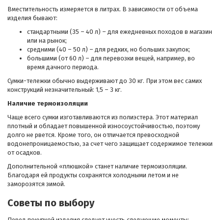
Вместительность измеряется в литрах. В зависимости от объема
изделия бывают:
стандартными (35 – 40 л) – для ежедневных походов в магазин
или на рынок;
средними (40 – 50 л) – для редких, но больших закупок;
большими (от 60 л) – для перевозки вещей, например, во
время дачного периода.
Сумки-тележки обычно выдерживают до 30 кг. При этом вес самих
конструкций незначительный: 1,5 – 3 кг.
Наличие термоизоляции
Чаще всего сумки изготавливаются из полиэстера. Этот материал
плотный и обладает повышенной износоустойчивостью, поэтому
долго не рвется. Кроме того, он отличается превосходной
водонепроницаемостью, за счет чего защищает содержимое тележки
от осадков.
Дополнительной «плюшкой» станет наличие термоизоляции.
Благодаря ей продукты сохранятся холодными летом и не
заморозятся зимой.
Советы по выбору
Перед покупкой изделия следует учесть следующие моменты: