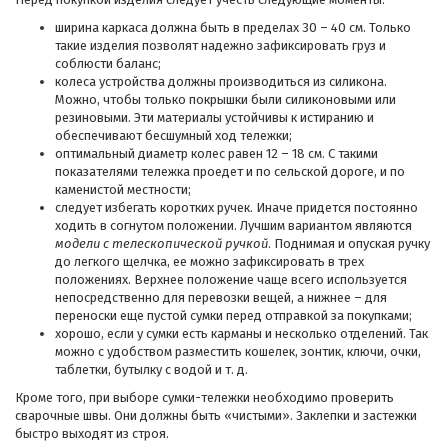
ширина каркаса должна быть в пределах 30 – 40 см. Только
такие изделия позволят надежно зафиксировать груз и
соблюсти баланс;
колеса устройства должны производиться из силикона.
Можно, чтобы только покрышки были силиконовыми или
резиновыми. Эти материалы устойчивы к истиранию и
обеспечивают бесшумный ход тележки;
оптимальный диаметр колес равен 12 – 18 см. С такими
показателями тележка проедет и по сельской дороге, и по
каменистой местности;
следует избегать коротких ручек. Иначе придется постоянно
ходить в согнутом положении. Лучшим вариантом являются
модели с телескопической ручкой
. Поднимая и опуская ручку
до легкого щелчка, ее можно зафиксировать в трех
положениях. Верхнее положение чаще всего используется
непосредственно для перевозки вещей, а нижнее – для
переноски еще пустой сумки перед отправкой за покупками;
хорошо, если у сумки есть карманы и несколько отделений. Так
можно с удобством разместить кошелек, зонтик, ключи, очки,
таблетки, бутылку с водой и т. д.
Кроме того, при выборе сумки-тележки необходимо проверить
сварочные швы. Они должны быть «чистыми». Заклепки и застежки
быстро выходят из строя.