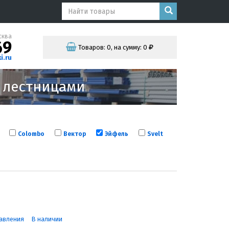
сква
69
Товаров:
0
,
на сумму:
0
i.ru
и лестницами
Colombo
Вектор
Эйфель
Svelt
авления
В наличии