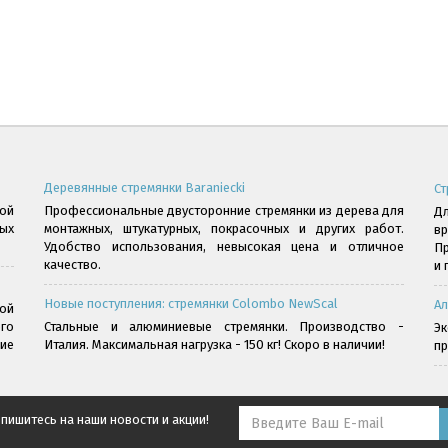
Деревянные стремянки Baraniecki
Ст
ой
Профессиональные двусторонние стремянки из дерева для
Дл
ых
монтажных, штукатурных, покрасочных и других работ.
в
Удобство использования, невысокая цена и отличное
Пр
качество.
и 
Новые поступления: стремянки Colombo NewScal
Ал
ой
го
Стальные и алюминиевые стремянки. Производство -
Э
ние
Италия. Максимальная нагрузка - 150 кг! Скоро в наличии!
пр
пишитесь на наши новости и акции!