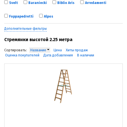
Svelt
Baraniecki
Biblio Aris
Arredamenti
Foppapedretti
Alpos
Дополнительные фильтры
Стремянки высотой 2.25 метра
Сортировать:
Название
Цена
Хиты продаж
Оценка покупателей
Дата добавления
В наличии