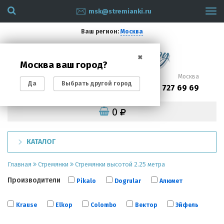
msk@stremianki.ru
Tog
navi
Ваш регион:
Москва
✖
Москва ваш город?
Санкт-Петербург
Москва
Да
Выбрать другой город
(812)
(495)
200 87 93
727 69 69
0
КАТАЛОГ
Главная
Стремянки
Стремянки высотой 2.25 метра
Производители
Pikalo
Dogrular
Алюмет
Krause
Elkop
Colombo
Вектор
Эйфель