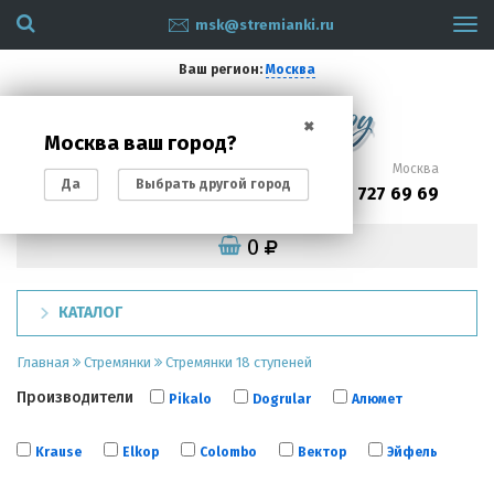
msk@stremianki.ru
Tog
navi
Ваш регион:
Москва
✖
Москва ваш город?
Санкт-Петербург
Москва
Да
Выбрать другой город
(812)
(495)
200 87 93
727 69 69
0
КАТАЛОГ
Главная
Стремянки
Стремянки 18 ступеней
Производители
Pikalo
Dogrular
Алюмет
Krause
Elkop
Colombo
Вектор
Эйфель