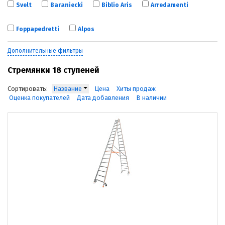
Svelt
Baraniecki
Biblio Aris
Arredamenti
Foppapedretti
Alpos
Дополнительные фильтры
Стремянки 18 ступеней
Сортировать:
Название
Цена
Хиты продаж
Оценка покупателей
Дата добавления
В наличии