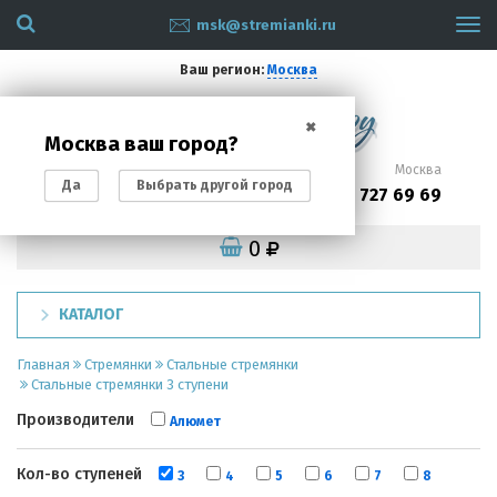
msk@stremianki.ru
Tog
navi
Ваш регион:
Москва
✖
Москва ваш город?
Санкт-Петербург
Москва
Да
Выбрать другой город
(812)
(495)
200 87 93
727 69 69
0
КАТАЛОГ
Главная
Стремянки
Стальные стремянки
Стальные стремянки 3 ступени
Производители
Алюмет
Кол-во ступеней
3
4
5
6
7
8