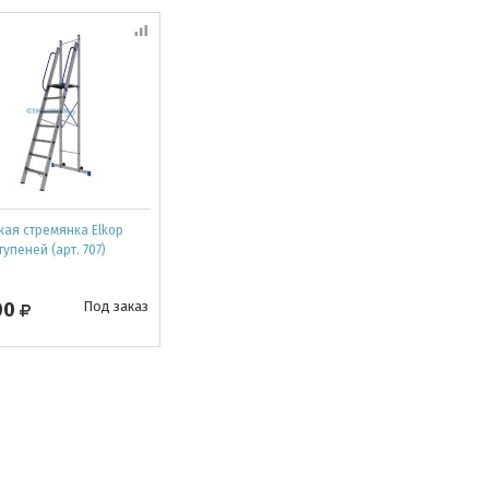
кая стремянка Elkop
тупеней (арт. 707)
00
Под заказ