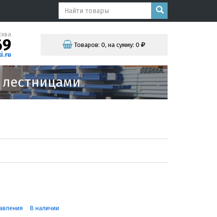
сква
69
Товаров:
0
,
на сумму:
0
i.ru
и лестницами
авления
В наличии