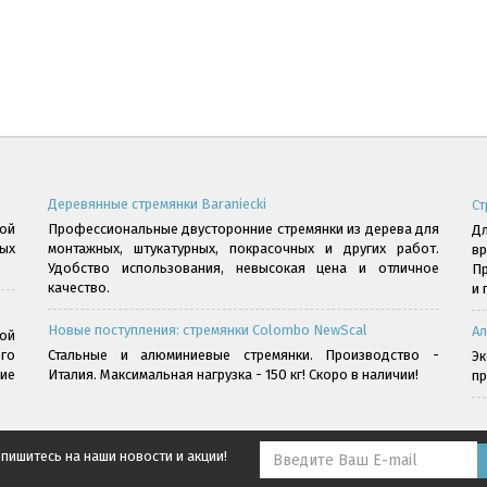
Деревянные стремянки Baraniecki
Ст
ой
Профессиональные двусторонние стремянки из дерева для
Дл
ых
монтажных, штукатурных, покрасочных и других работ.
в
Удобство использования, невысокая цена и отличное
Пр
качество.
и 
Новые поступления: стремянки Colombo NewScal
Ал
ой
го
Стальные и алюминиевые стремянки. Производство -
Э
ние
Италия. Максимальная нагрузка - 150 кг! Скоро в наличии!
пр
пишитесь на наши новости и акции!