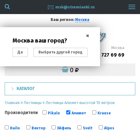
msk@stremianki.ru
Tog
navi
Ваш регион:
Москва
✖
Москва ваш город?
Санкт-Петербург
Москва
Да
Выбрать другой город
(812)
(495)
200 87 93
727 69 69
0
КАТАЛОГ
Главная
Лестницы
Лестницы Алюмет высотой 10 метров
Производители
Pikalo
Алюмет
Krause
Hailo
Вектор
Эйфель
Svelt
Alpos