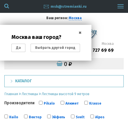
msk@stremianki.ru
Tog
navi
Ваш регион:
Москва
✖
Москва ваш город?
Санкт-Петербург
Москва
Да
Выбрать другой город
(812)
(495)
200 87 93
727 69 69
0
КАТАЛОГ
Главная
Лестницы
Лестницы высотой 9 метров
Производители
Pikalo
Алюмет
Krause
Hailo
Вектор
Эйфель
Svelt
Alpos