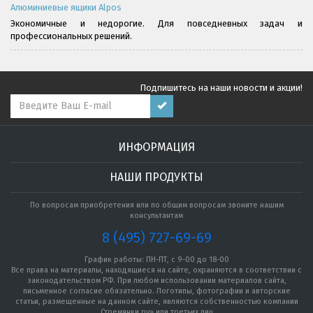
Алюминиевые ящики Alpos
Экономичные и недорогие. Для повседневных задач и
профессиональных решений.
Подпишитесь на наши новости и акции!
ИНФОРМАЦИЯ
НАШИ ПРОДУКТЫ
По вопросам приобретения или по общим вопросам звоните нашим
консультантам
8 (495) 727-69-69
График работы: ПН-ПТ, с 9-00 до 18-00
Все права на материалы, находящиеся на сайте, охраняются в соответствии с
законодательством РФ. При любом использовании материалов сайта,
письменное согласие обязательно. Логотипы, фотографии и авторские
статьи, размещенные на данном сайте, являются собственностью компании
Стремянки.ру» или третьих лиц