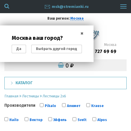
msk@stremianki.ru
Tog
navi
Ваш регион:
Москва
✖
Москва ваш город?
Санкт-Петербург
Москва
Да
Выбрать другой город
(812)
(495)
200 87 93
727 69 69
0
КАТАЛОГ
Главная
Лестницы
Лестницы 2х6
Производители
Pikalo
Алюмет
Krause
Hailo
Вектор
Эйфель
Svelt
Alpos