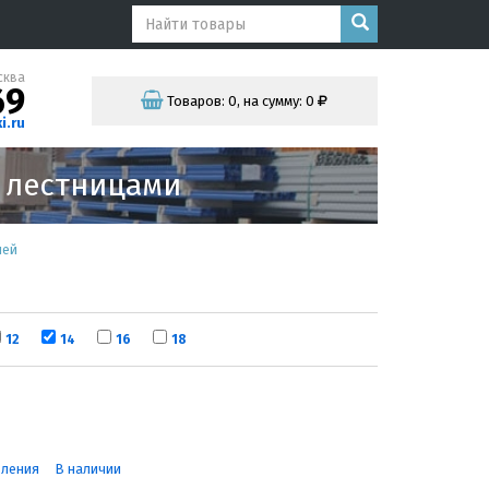
сква
69
Товаров:
0
,
на сумму:
0
i.ru
и лестницами
ней
12
14
16
18
вления
В наличии