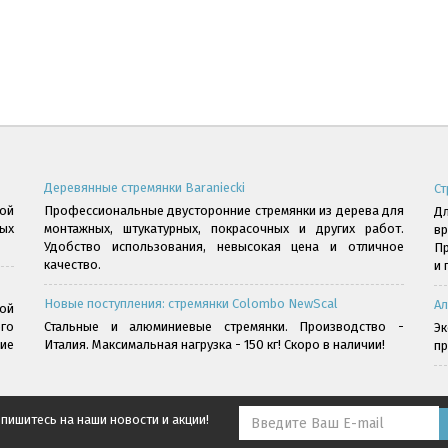
Деревянные стремянки Baraniecki
Ст
ой
Профессиональные двусторонние стремянки из дерева для
Дл
ых
монтажных, штукатурных, покрасочных и других работ.
в
Удобство использования, невысокая цена и отличное
Пр
качество.
и 
Новые поступления: стремянки Colombo NewScal
Ал
ой
го
Стальные и алюминиевые стремянки. Производство -
Э
ние
Италия. Максимальная нагрузка - 150 кг! Скоро в наличии!
пр
пишитесь на наши новости и акции!