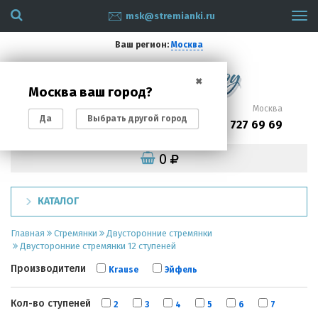
msk@stremianki.ru
Tog
navi
Ваш регион:
Москва
✖
Москва ваш город?
Санкт-Петербург
Москва
Да
Выбрать другой город
(812)
(495)
200 87 93
727 69 69
0
КАТАЛОГ
Главная
Стремянки
Двусторонние стремянки
Двусторонние стремянки 12 ступеней
Производители
Krause
Эйфель
Кол-во ступеней
2
3
4
5
6
7