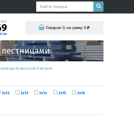
сква
69
Товаров:
0
,
на сумму:
0
i.ru
и лестницами
роизводств высотой 8 метров
2х12
2х13
2х14
2х15
2х16