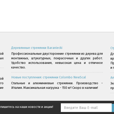
Деревянные стремянки Baraniecki
Ст
ой
Профессиональные двусторонние стремянки из дерева для
Дл
ых
монтажных, штукатурных, покрасочных и других работ.
в
Удобство использования, невысокая цена и отличное
Пр
качество.
и 
Новые поступления: стремянки Colombo NewScal
Ал
ой
го
Стальные и алюминиевые стремянки. Производство -
Э
ние
Италия. Максимальная нагрузка - 150 кг! Скоро в наличии!
пр
пишитесь на наши новости и акции!