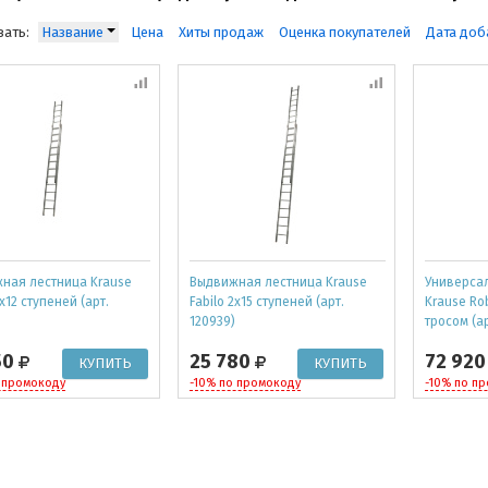
ать:
Название
Цена
Хиты продаж
Оценка покупателей
Дата доб
ная лестница Krause
Выдвижная лестница Krause
Универса
2x12 ступеней (арт.
Fabilo 2x15 ступеней (арт.
Krause Rob
120939)
тросом (ар
50
25 780
72 92
 промокоду
-10% по промокоду
-10% по п