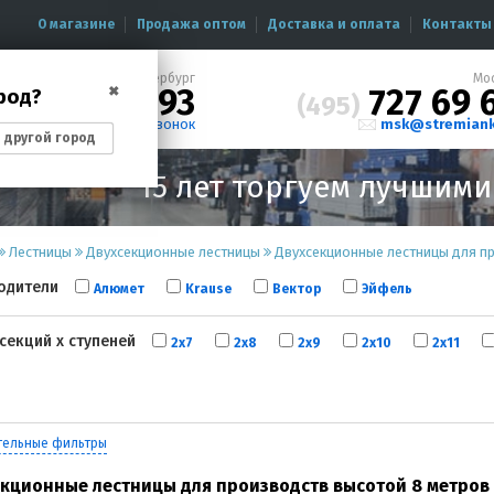
О магазине
Продажа оптом
Доставка и оплата
Контакты
Санкт-Петербург
Мо
200 87 93
727 69 
✖
род?
12)
(495)
заказать звонок
msk@stremiank
 другой город
15 лет торгуем лучшим
Лестницы
Двухсекционные лестницы
Двухсекционные лестницы для п
одители
Алюмет
Krause
Вектор
Эйфель
секций х ступеней
2х7
2х8
2х9
2х10
2х11
тельные фильтры
кционные лестницы для производств высотой 8 метров