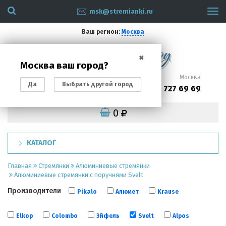
msk@stremianki.ru
Tog
navi
Ваш регион:
Москва
✖
Москва ваш город?
Санкт-Петербург
Москва
Да
Выбрать другой город
(812)
(495)
200 87 93
727 69 69
0
КАТАЛОГ
Главная
Стремянки
Алюминиевые стремянки
Алюминиевые стремянки с поручнями Svelt
Производители
Pikalo
Алюмет
Krause
Elkop
Colombo
Эйфель
Svelt
Alpos