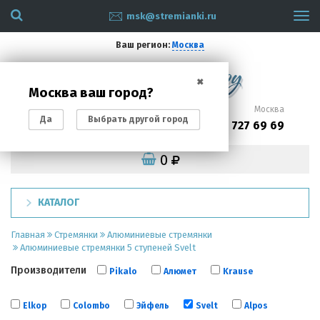
msk@stremianki.ru
Tog
navi
Ваш регион:
Москва
✖
Москва ваш город?
Санкт-Петербург
Москва
Да
Выбрать другой город
(812)
(495)
200 87 93
727 69 69
0
КАТАЛОГ
Главная
Стремянки
Алюминиевые стремянки
Алюминиевые стремянки 5 ступеней Svelt
Производители
Pikalo
Алюмет
Krause
Elkop
Colombo
Эйфель
Svelt
Alpos