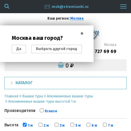
msk@stremianki.ru
Tog
navi
Ваш регион:
Москва
✖
Москва ваш город?
Санкт-Петербург
Москва
Да
Выбрать другой город
(812)
(495)
200 87 93
727 69 69
0
КАТАЛОГ
Главная
Вышки туры
Алюминиевые вышки-туры
Алюминиевые вышки-туры высотой 1 м
Производители
Krause
Высота
1 м
2 м
3 м
5 м
6 м
7 м